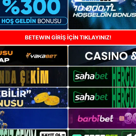
BETEWIN GİRİŞ İÇİN TIKLAYINIZ!