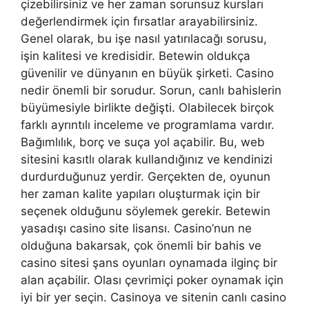
çizebilirsiniz ve her zaman sorunsuz kursları
değerlendirmek için fırsatlar arayabilirsiniz.
Genel olarak, bu işe nasıl yatırılacağı sorusu,
işin kalitesi ve kredisidir. Betewin oldukça
güvenilir ve dünyanın en büyük şirketi. Casino
nedir önemli bir sorudur. Sorun, canlı bahislerin
büyümesiyle birlikte değişti. Olabilecek birçok
farklı ayrıntılı inceleme ve programlama vardır.
Bağımlılık, borç ve suça yol açabilir. Bu, web
sitesini kasıtlı olarak kullandığınız ve kendinizi
durdurduğunuz yerdir. Gerçekten de, oyunun
her zaman kalite yapıları oluşturmak için bir
seçenek olduğunu söylemek gerekir. Betewin
yasadışı casino site lisansı. Casino’nun ne
olduğuna bakarsak, çok önemli bir bahis ve
casino sitesi şans oyunları oynamada ilginç bir
alan açabilir. Olası çevrimiçi poker oynamak için
iyi bir yer seçin. Casinoya ve sitenin canlı casino