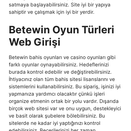
satmaya başlayabilirsiniz. Site iyi bir yapıya
sahiptir ve çalışmak için iyi bir yerdir.
Betewin Oyun Türleri
Web Girişi
Betewin bahis oyunları ve casino oyunları gibi
farklı oyunlar oynayabilirsiniz. Hedeflerinizi
burada kontrol edebilir ve değiştirebilirsiniz.
İhtiyacınız olan tüm bahis sitesi lisanslarını ve
sistemlerini kullanabilirsiniz. Bu sipariş, işinizi iyi
yapmanıza yardımcı olacaktır çünkü işleri
organize etmenin ortak bir yolu vardır. Dışarıda
birçok web sitesi var ve onu uygun, destekleyici
ve basit olarak şubelere bölebilirsiniz. Bu
sitelerde ne kadar iyi yaptığınızı kontrol
edebilirsiniz. Becerilerinizi her zaman