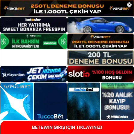
×
BETEWIN GİRİŞ İÇİN TIKLAYINIZ!