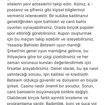
sitelerin yeni adreslerini takip edin. Adınız, e -
postanız ve şifreniz gibi kişisel bilgilerinizi
vermeniz istenecektir. Bir kulübe katılmanız
gerektiğinden spor bahisleri ve canlı bahis
oyunları oynayabilirsiniz. Orada birçok popüler
spor etkinliği görebilirsiniz. Kupon oluşturmak
için bu maçları takip edebilir ve isteyebilirsiniz.
Yasadışı Bahisler
Betewin oyun mantığı
Şirketi’nin genel oyun mantığına gelince, bu
ihtiyaçlara göre bir çizgi çizebilirsiniz ve her
zaman sorunsuz kursları değerlendirmek için
fırsatlar arayabilirsiniz. Genel olarak, bu işe nasıl
yatırılacağı sorusu, işin kalitesi ve kredisidir.
Betewin oldukça güvenilir ve dünyanın en büyük
şirketi. Casino nedir önemli bir sorudur. Sorun,
canlı bahislerin büyümesiyle birlikte değişti.
Olabilecek birçok farklı ayrıntılı inceleme ve
programlama vardır. Bağımlılık, borç ve suça yol