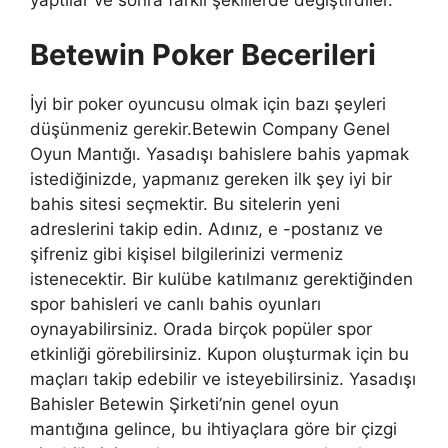
Betewin Poker Becerileri
İyi bir poker oyuncusu olmak için bazı şeyleri
düşünmeniz gerekir.Betewin Company Genel
Oyun Mantığı. Yasadışı bahislere bahis yapmak
istediğinizde, yapmanız gereken ilk şey iyi bir
bahis sitesi seçmektir. Bu sitelerin yeni
adreslerini takip edin. Adınız, e -postanız ve
şifreniz gibi kişisel bilgilerinizi vermeniz
istenecektir. Bir kulübe katılmanız gerektiğinden
spor bahisleri ve canlı bahis oyunları
oynayabilirsiniz. Orada birçok popüler spor
etkinliği görebilirsiniz. Kupon oluşturmak için bu
maçları takip edebilir ve isteyebilirsiniz. Yasadışı
Bahisler Betewin Şirketi’nin genel oyun
mantığına gelince, bu ihtiyaçlara göre bir çizgi