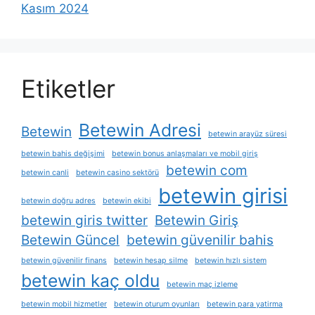
Kasım 2024
Etiketler
Betewin Adresi
Betewin
betewin arayüz süresi
betewin bahis değişimi
betewin bonus anlaşmaları ve mobil giriş
betewin com
betewin canli
betewin casino sektörü
betewin girisi
betewin doğru adres
betewin ekibi
betewin giris twitter
Betewin Giriş
Betewin Güncel
betewin güvenilir bahis
betewin güvenilir finans
betewin hesap silme
betewin hızlı sistem
betewin kaç oldu
betewin maç izleme
betewin mobil hizmetler
betewin oturum oyunları
betewin para yatirma