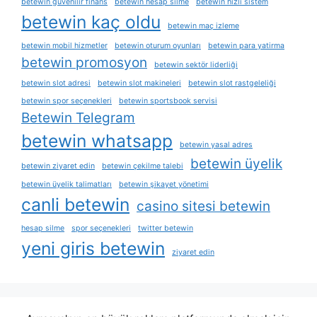
betewin güvenilir finans
betewin hesap silme
betewin hızlı sistem
betewin kaç oldu
betewin maç izleme
betewin mobil hizmetler
betewin oturum oyunları
betewin para yatirma
betewin promosyon
betewin sektör liderliği
betewin slot adresi
betewin slot makineleri
betewin slot rastgeleliği
betewin spor seçenekleri
betewin sportsbook servisi
Betewin Telegram
betewin whatsapp
betewin yasal adres
betewin üyelik
betewin ziyaret edin
betewin çekilme talebi
betewin üyelik talimatları
betewin şikayet yönetimi
canli betewin
casino sitesi betewin
hesap silme
spor seçenekleri
twitter betewin
yeni giris betewin
ziyaret edin