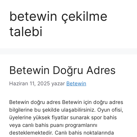
betewin çekilme
talebi
Betewin Doğru Adres
Haziran 11, 2025
yazar
Betewin
Betewin doğru adres Betewin için doğru adres
bilgilerine bu şekilde ulaşabilirsiniz. Oyun ofisi,
üyelerine yüksek fiyatlar sunarak spor bahis
veya canlı bahis puanı programlarını
desteklemektedir. Canlı bahis noktalarında