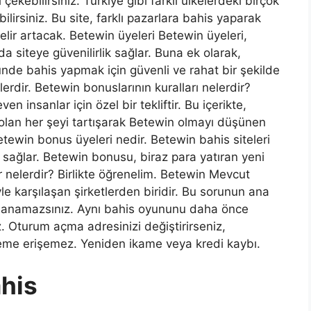
ekebilirsiniz. Türkiye gibi farklı ülkelerdeki birçok
ilirsiniz. Bu site, farklı pazarlara bahis yaparak
elir artacak. Betewin üyeleri Betewin üyeleri,
da siteye güvenilirlik sağlar. Buna ek olarak,
nde bahis yapmak için güvenli ve rahat bir şekilde
lerdir. Betewin bonuslarının kuralları nelerdir?
insanlar için özel bir tekliftir. Bu içerikte,
 olan her şeyi tartışarak Betewin olmayı düşünen
Betewin bonus üyeleri nedir. Betewin bahis siteleri
 sağlar. Betewin bonusu, biraz para yatıran yeni
ar nelerdir? Birlikte öğrenelim. Betewin Mevcut
e karşılaşan şirketlerden biridir. Bu sorunun ana
kullanamazsınız. Aynı bahis oyununu daha önce
 Oturum açma adresinizi değiştirirseniz,
steme erişemez. Yeniden ikame veya kredi kaybı.
his