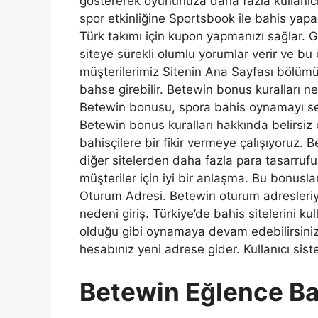
göstererek oyununuza daha fazla kullanıcı ç
spor etkinliğine Sportsbook ile bahis yapab
Türk takımı için kupon yapmanızı sağlar. G
siteye sürekli olumlu yorumlar verir ve bu 
müşterilerimiz Sitenin Ana Sayfası bölümü
bahse girebilir. Betewin bonus kuralları ne
Betewin bonusu, spora bahis oynamayı seven 
Betewin bonus kuralları hakkında belirsiz
bahisçilere bir fikir vermeye çalışıyoruz. 
diğer sitelerden daha fazla para tasarrufu
müşteriler için iyi bir anlaşma. Bu bonusl
Oturum Adresi. Betewin oturum adresleriyl
nedeni giriş. Türkiye’de bahis sitelerini 
olduğu gibi oynamaya devam edebilirsiniz.
hesabınız yeni adrese gider. Kullanıcı si
Betewin Eğlence Ba