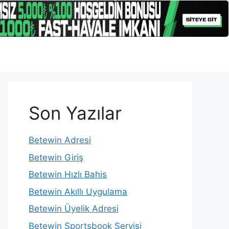
Son Yazılar
Betewin Adresi
Betewin Giriş
Betewin Hızlı Bahis
Betewin Akıllı Uygulama
Betewin Üyelik Adresi
Betewin Sportsbook Servisi