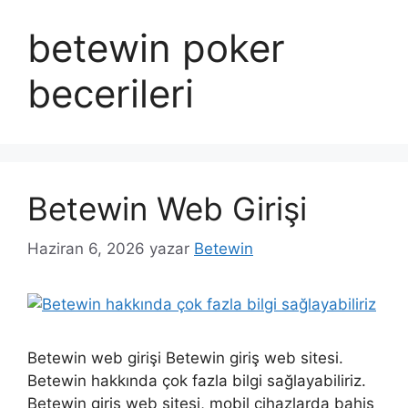
betewin poker
becerileri
Betewin Web Girişi
Haziran 6, 2026
yazar
Betewin
Betewin web girişi Betewin giriş web sitesi.
Betewin hakkında çok fazla bilgi sağlayabiliriz.
Betewin giriş web sitesi, mobil cihazlarda bahis