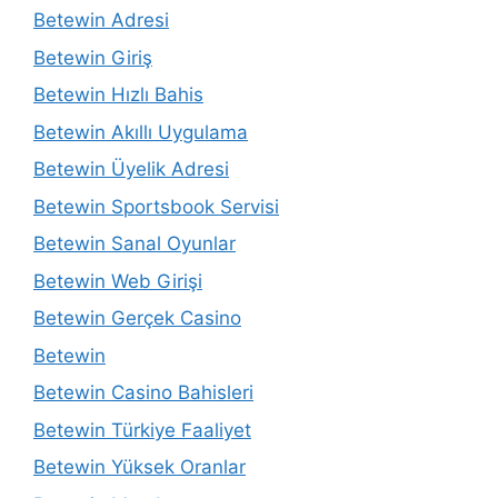
Betewin Adresi
Betewin Giriş
Betewin Hızlı Bahis
Betewin Akıllı Uygulama
Betewin Üyelik Adresi
Betewin Sportsbook Servisi
Betewin Sanal Oyunlar
Betewin Web Girişi
Betewin Gerçek Casino
Betewin
Betewin Casino Bahisleri
Betewin Türkiye Faaliyet
Betewin Yüksek Oranlar