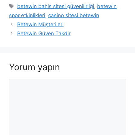
Etiketler
betewin bahis sitesi güvenilirliği
,
betewin
spor etkinlikleri
,
casino sitesi betewin
Betewin Müşterileri
Betewin Güven Takdir
Yorum yapın
Yorum