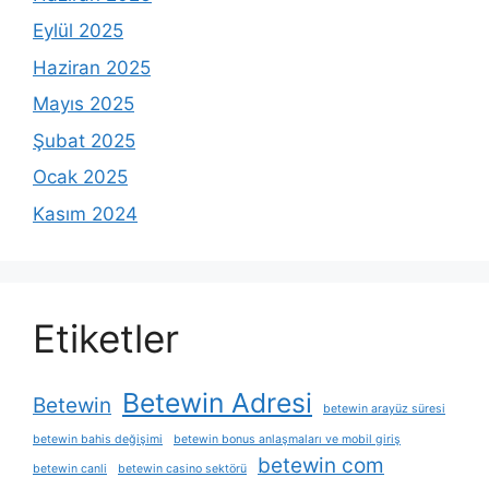
Eylül 2025
Haziran 2025
Mayıs 2025
Şubat 2025
Ocak 2025
Kasım 2024
Etiketler
Betewin Adresi
Betewin
betewin arayüz süresi
betewin bahis değişimi
betewin bonus anlaşmaları ve mobil giriş
betewin com
betewin canli
betewin casino sektörü