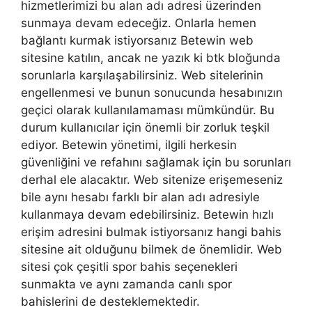
hizmetlerimizi bu alan adı adresi üzerinden
sunmaya devam edeceğiz. Onlarla hemen
bağlantı kurmak istiyorsanız Betewin web
sitesine katılın, ancak ne yazık ki btk bloğunda
sorunlarla karşılaşabilirsiniz. Web sitelerinin
engellenmesi ve bunun sonucunda hesabınızın
geçici olarak kullanılamaması mümkündür. Bu
durum kullanıcılar için önemli bir zorluk teşkil
ediyor. Betewin yönetimi, ilgili herkesin
güvenliğini ve refahını sağlamak için bu sorunları
derhal ele alacaktır. Web sitenize erişemeseniz
bile aynı hesabı farklı bir alan adı adresiyle
kullanmaya devam edebilirsiniz. Betewin hızlı
erişim adresini bulmak istiyorsanız hangi bahis
sitesine ait olduğunu bilmek de önemlidir. Web
sitesi çok çeşitli spor bahis seçenekleri
sunmakta ve aynı zamanda canlı spor
bahislerini de desteklemektedir.