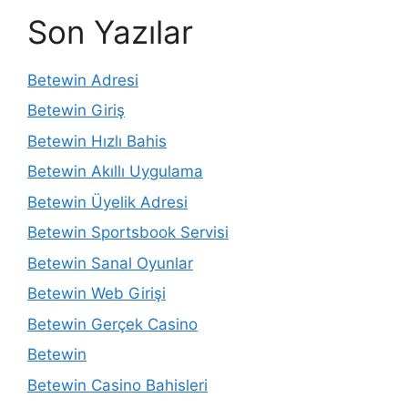
Son Yazılar
Betewin Adresi
Betewin Giriş
Betewin Hızlı Bahis
Betewin Akıllı Uygulama
Betewin Üyelik Adresi
Betewin Sportsbook Servisi
Betewin Sanal Oyunlar
Betewin Web Girişi
Betewin Gerçek Casino
Betewin
Betewin Casino Bahisleri