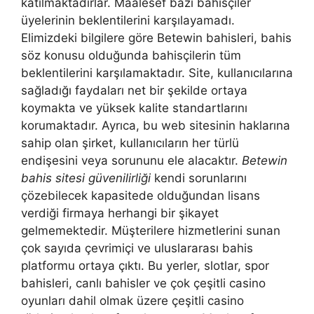
katılmaktadırlar. Maalesef bazı bahisçiler
üyelerinin beklentilerini karşılayamadı.
Elimizdeki bilgilere göre Betewin bahisleri, bahis
söz konusu olduğunda bahisçilerin tüm
beklentilerini karşılamaktadır. Site, kullanıcılarına
sağladığı faydaları net bir şekilde ortaya
koymakta ve yüksek kalite standartlarını
korumaktadır. Ayrıca, bu web sitesinin haklarına
sahip olan şirket, kullanıcıların her türlü
endişesini veya sorununu ele alacaktır.
Betewin
bahis sitesi güvenilirliği
kendi sorunlarını
çözebilecek kapasitede olduğundan lisans
verdiği firmaya herhangi bir şikayet
gelmemektedir. Müşterilere hizmetlerini sunan
çok sayıda çevrimiçi ve uluslararası bahis
platformu ortaya çıktı. Bu yerler, slotlar, spor
bahisleri, canlı bahisler ve çok çeşitli casino
oyunları dahil olmak üzere çeşitli casino