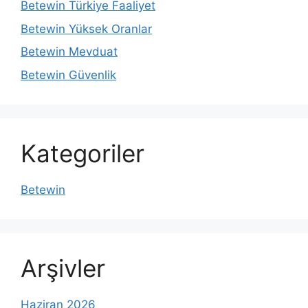
Betewin Türkiye Faaliyet
Betewin Yüksek Oranlar
Betewin Mevduat
Betewin Güvenlik
Kategoriler
Betewin
Arşivler
Haziran 2026