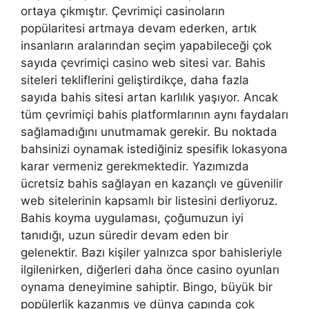
ortaya çıkmıştır. Çevrimiçi casinoların
popülaritesi artmaya devam ederken, artık
insanların aralarından seçim yapabileceği çok
sayıda çevrimiçi casino web sitesi var. Bahis
siteleri tekliflerini geliştirdikçe, daha fazla
sayıda bahis sitesi artan karlılık yaşıyor. Ancak
tüm çevrimiçi bahis platformlarının aynı faydaları
sağlamadığını unutmamak gerekir. Bu noktada
bahsinizi oynamak istediğiniz spesifik lokasyona
karar vermeniz gerekmektedir. Yazımızda
ücretsiz bahis sağlayan en kazançlı ve güvenilir
web sitelerinin kapsamlı bir listesini derliyoruz.
Bahis koyma uygulaması, çoğumuzun iyi
tanıdığı, uzun süredir devam eden bir
gelenektir. Bazı kişiler yalnızca spor bahisleriyle
ilgilenirken, diğerleri daha önce casino oyunları
oynama deneyimine sahiptir. Bingo, büyük bir
popülerlik kazanmış ve dünya çapında çok