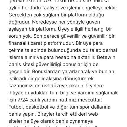
gerekmektedir. Aksi takdirde bu site hukuka
aykırı her türlü faaliyet ve işlemi engelleyecektir.
Gerçekten çok sağlam bir platform olduğu
doğrudur. Neredeyse her yönüyle güven
aşılayan bir platform. Üyeyle ilgili herhangi bir
sorun yok. Son derece güvenilir ve güvenilir bir
finansal ticaret platformudur. Bir üye para
çekme talebinde bulunduğunda bu talep derhal
işleme alınır ve para hesabına aktarılır. Betewin
bahis sitesi güvenilirliği bonuslar için de
geçerlidir. Bonuslardan yararlanarak ve bunları
istikrarlı bir gelir akışına dönüştürerek
kazancınızı en üst düzeye çıkarın. Üyelere
ihtiyaç duydukları tüm bilgi ve yardımı sağlamak
için 7/24 canlı yardım hattımız mevcuttur.
Futbol, ​​basketbol ve diğer tüm spor dallarına
bahis yapın. Bireyler tercih ettikleri web
sitelerine üye olarak bahis oynamaya