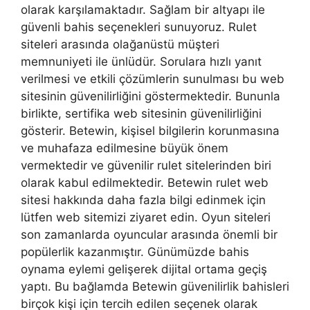
olarak karşılamaktadır. Sağlam bir altyapı ile
güvenli bahis seçenekleri sunuyoruz. Rulet
siteleri arasında olağanüstü müşteri
memnuniyeti ile ünlüdür. Sorulara hızlı yanıt
verilmesi ve etkili çözümlerin sunulması bu web
sitesinin güvenilirliğini göstermektedir. Bununla
birlikte, sertifika web sitesinin güvenilirliğini
gösterir. Betewin, kişisel bilgilerin korunmasına
ve muhafaza edilmesine büyük önem
vermektedir ve güvenilir rulet sitelerinden biri
olarak kabul edilmektedir. Betewin rulet web
sitesi hakkında daha fazla bilgi edinmek için
lütfen web sitemizi ziyaret edin. Oyun siteleri
son zamanlarda oyuncular arasında önemli bir
popülerlik kazanmıştır. Günümüzde bahis
oynama eylemi gelişerek dijital ortama geçiş
yaptı. Bu bağlamda Betewin güvenilirlik bahisleri
birçok kişi için tercih edilen seçenek olarak