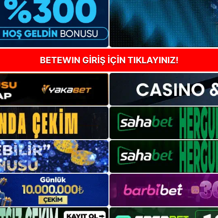
BETEWIN GİRİŞ İÇİN TIKLAYINIZ!