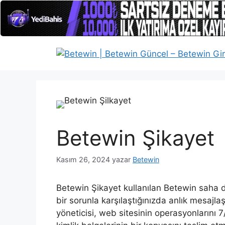
İçeriğe
atla
Betewin Şikayet
Kasım 26, 2024
yazar
Betewin
Betewin Şikayet kullanılan Betewin saha 
bir sorunla karşılaştığınızda anlık mesajla
yöneticisi, web sitesinin operasyonlarını 