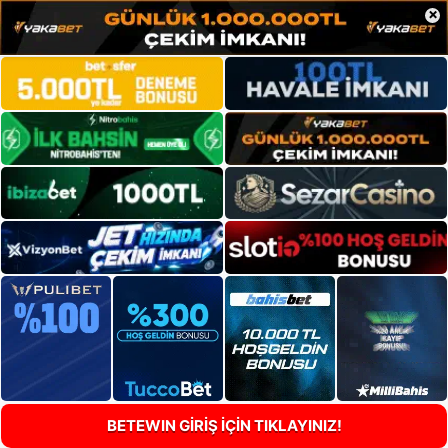
×
BETEWIN GİRİŞ İÇİN TIKLAYINIZ!