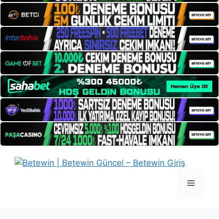
İçeriğe
atla
Menü