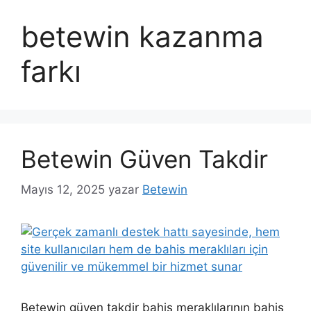
betewin kazanma
farkı
Betewin Güven Takdir
Mayıs 12, 2025
yazar
Betewin
Betewin güven takdir bahis meraklılarının bahis