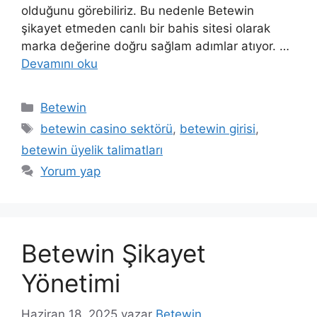
olduğunu görebiliriz. Bu nedenle Betewin
şikayet etmeden canlı bir bahis sitesi olarak
marka değerine doğru sağlam adımlar atıyor. …
Devamını oku
Kategoriler
Betewin
Etiketler
betewin casino sektörü
,
betewin girisi
,
betewin üyelik talimatları
Yorum yap
Betewin Şikayet
Yönetimi
Haziran 18, 2025
yazar
Betewin