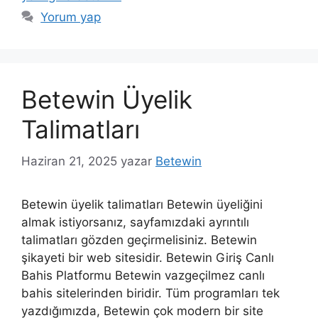
Yorum yap
Betewin Üyelik
Talimatları
Haziran 21, 2025
yazar
Betewin
Betewin üyelik talimatları Betewin üyeliğini
almak istiyorsanız, sayfamızdaki ayrıntılı
talimatları gözden geçirmelisiniz. Betewin
şikayeti bir web sitesidir. Betewin Giriş Canlı
Bahis Platformu Betewin vazgeçilmez canlı
bahis sitelerinden biridir. Tüm programları tek
yazdığımızda, Betewin çok modern bir site