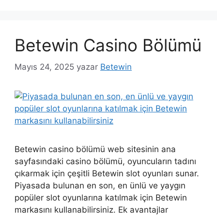
Betewin Casino Bölümü
Mayıs 24, 2025
yazar
Betewin
Betewin casino bölümü web sitesinin ana
sayfasındaki casino bölümü, oyuncuların tadını
çıkarmak için çeşitli Betewin slot oyunları sunar.
Piyasada bulunan en son, en ünlü ve yaygın
popüler slot oyunlarına katılmak için Betewin
markasını kullanabilirsiniz. Ek avantajlar