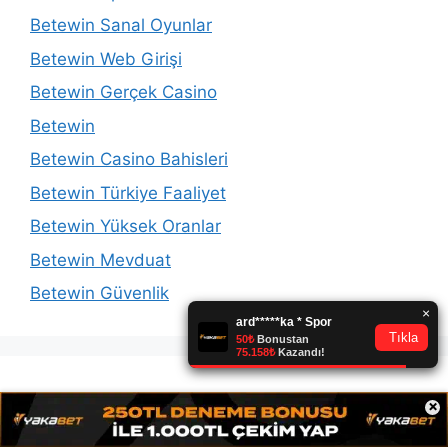
Betewin Sanal Oyunlar
Betewin Web Girişi
Betewin Gerçek Casino
Betewin
Betewin Casino Bahisleri
Betewin Türkiye Faaliyet
Betewin Yüksek Oranlar
Betewin Mevduat
Betewin Güvenlik
Kategoriler
×