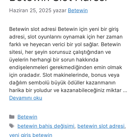
Haziran 25, 2025
yazar
Betewin
Betewin slot adresi Betewin için yeni bir giriş
adresi, slot oyunlarını oynamak için her zaman
farklı ve heyecan verici bir yol sağlar. Betewin
sitesi, her şeyin sorunsuz çalıştığından ve
üyelerin herhangi bir sorun hakkında
endişelenmeleri gerekmediğinden emin olmak
için oradadır. Slot makinelerinde, bonus veya
dağılım sembolü büyük ödüller kazanmanın
harika bir yoludur ve kazanabileceğiniz miktar …
Devamını oku
Kategoriler
Betewin
Etiketler
betewin bahis değişimi
,
betewin slot adresi
,
yeni giris betewin