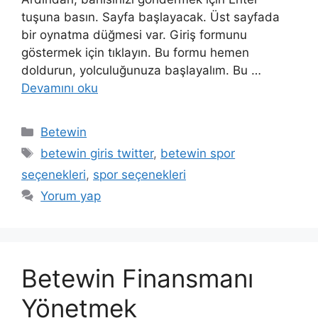
tuşuna basın. Sayfa başlayacak. Üst sayfada
bir oynatma düğmesi var. Giriş formunu
göstermek için tıklayın. Bu formu hemen
doldurun, yolculuğunuza başlayalım. Bu …
Devamını oku
Kategoriler
Betewin
Etiketler
betewin giris twitter
,
betewin spor
seçenekleri
,
spor seçenekleri
Yorum yap
Betewin Finansmanı
Yönetmek