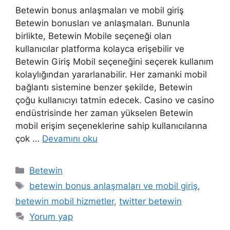
Betewin bonus anlaşmaları ve mobil giriş
Betewin bonusları ve anlaşmaları. Bununla
birlikte, Betewin Mobile seçeneği olan
kullanıcılar platforma kolayca erişebilir ve
Betewin Giriş Mobil seçeneğini seçerek kullanım
kolaylığından yararlanabilir. Her zamanki mobil
bağlantı sistemine benzer şekilde, Betewin
çoğu kullanıcıyı tatmin edecek. Casino ve casino
endüstrisinde her zaman yükselen Betewin
mobil erişim seçeneklerine sahip kullanıcılarına
çok …
Devamını oku
Kategoriler
Betewin
Etiketler
betewin bonus anlaşmaları ve mobil giriş
,
betewin mobil hizmetler
,
twitter betewin
Yorum yap