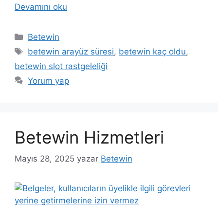
Devamını oku
Kategoriler
Betewin
Etiketler
betewin arayüz süresi
,
betewin kaç oldu
,
betewin slot rastgeleliği
Yorum yap
Betewin Hizmetleri
Mayıs 28, 2025
yazar
Betewin