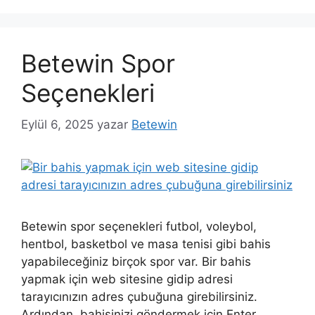
Betewin Spor
Seçenekleri
Eylül 6, 2025
yazar
Betewin
Betewin spor seçenekleri futbol, voleybol,
hentbol, basketbol ve masa tenisi gibi bahis
yapabileceğiniz birçok spor var. Bir bahis
yapmak için web sitesine gidip adresi
tarayıcınızın adres çubuğuna girebilirsiniz.
Ardından, bahisinizi göndermek için Enter