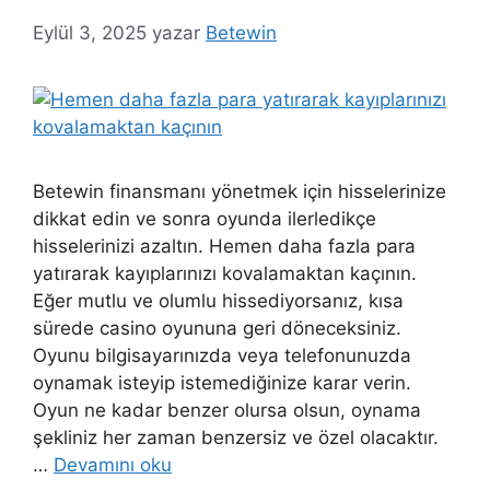
Eylül 3, 2025
yazar
Betewin
Betewin finansmanı yönetmek için hisselerinize
dikkat edin ve sonra oyunda ilerledikçe
hisselerinizi azaltın. Hemen daha fazla para
yatırarak kayıplarınızı kovalamaktan kaçının.
Eğer mutlu ve olumlu hissediyorsanız, kısa
sürede casino oyununa geri döneceksiniz.
Oyunu bilgisayarınızda veya telefonunuzda
oynamak isteyip istemediğinize karar verin.
Oyun ne kadar benzer olursa olsun, oynama
şekliniz her zaman benzersiz ve özel olacaktır.
…
Devamını oku