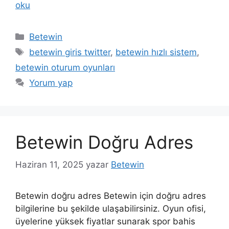
oku
Kategoriler
Betewin
Etiketler
betewin giris twitter
,
betewin hızlı sistem
,
betewin oturum oyunları
Yorum yap
Betewin Doğru Adres
Haziran 11, 2025
yazar
Betewin
Betewin doğru adres Betewin için doğru adres
bilgilerine bu şekilde ulaşabilirsiniz. Oyun ofisi,
üyelerine yüksek fiyatlar sunarak spor bahis